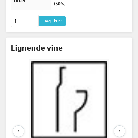
Druer
(50%)
Læg i kurv
Lignende vine