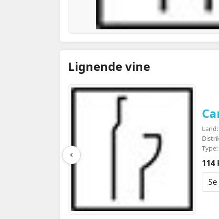
Lignende vine
Ca
Land: 
Distr
Type:
114 
Se 