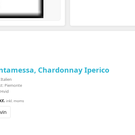
ntamessa, Chardonnay Iperico
Italien
ikt: Piemonte
 Hvid
kr.
inkl. moms
vin