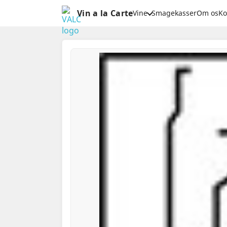
Vin a la Carte
Vine
Smagekasser
Om os
Ko