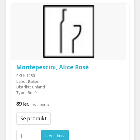
Montepescini, Alice Rosé
SKU: 1280
Land: Italien
Distrikt: Chianti
Type: Rosé
89 kr.
inkl. moms
Se produkt
Læg i kurv