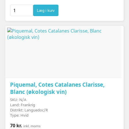
Læg i kurv
Piquemal, Cotes Catalanes Clarisse,
Blanc (økologisk vin)
SKU: N/A
Land: Frankrig
Distrikt: Languedoc/R
Type: Hvid
70 kr.
inkl. moms