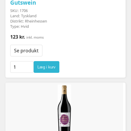
Gutswein
SKU: 1706
Land: Tyskland
Distrikt: Rheinhessen
Type: Hvid
123 kr.
inkl. moms
Se produkt
Læg i kurv