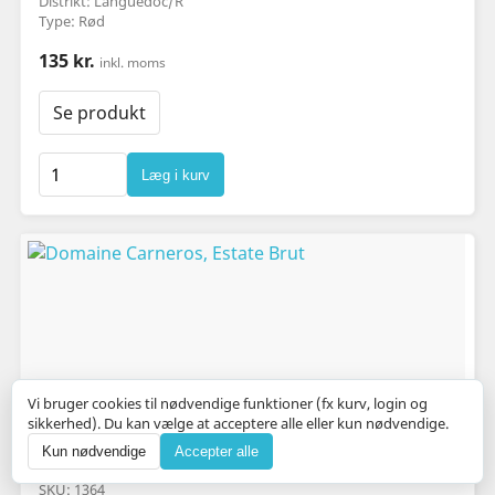
Distrikt: Languedoc/R
Type: Rød
135 kr.
inkl. moms
Se produkt
Læg i kurv
Vi bruger cookies til nødvendige funktioner (fx kurv, login og
sikkerhed). Du kan vælge at acceptere alle eller kun nødvendige.
Kun nødvendige
Accepter alle
Domaine Carneros, Estate Brut
SKU: 1364