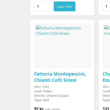
Læg i kurv
Fattoria Montepescini,
Ch
Chianti Colli Sinesi
Es
SKU: 1163
SKU:
Land: Italien
Land
Distrikt: Chianti Classico
Dist
Type: Rød
Type
92 kr.
131 
inkl. moms