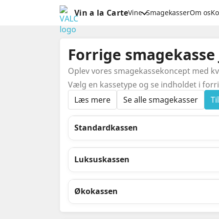
Vin a la Carte
Vine
Smagekasser
Om os
Ko
Forrige smagekasse 
Oplev vores smagekassekoncept med kvart
Vælg en kassetype og se indholdet i forri
Læs mere
Se alle smagekasser
T
Standardkassen
Luksuskassen
Økokassen