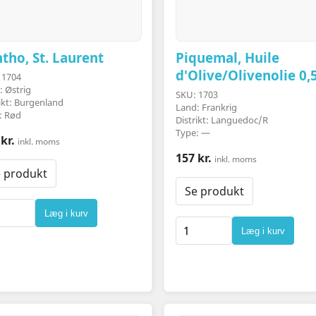
tho, St. Laurent
Piquemal, Huile
d'Olive/Olivenolie 0,5
 1704
: Østrig
SKU: 1703
ikt: Burgenland
Land: Frankrig
: Rød
Distrikt: Languedoc/R
Type: —
kr.
inkl. moms
157 kr.
inkl. moms
 produkt
Se produkt
Læg i kurv
Læg i kurv