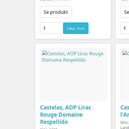
Se produkt
Se
Læg i kurv
Castelas, AOP Lirac
Cas
Rouge Domaine
l'
Respellido
SKU:
Land