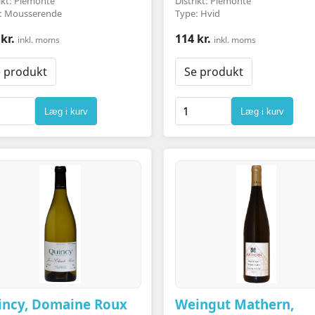
ikt: Piemonte
Distrikt: Piemonte
: Mousserende
Type: Hvid
kr.
114 kr.
inkl. moms
inkl. moms
 produkt
Se produkt
Læg i kurv
Læg i kurv
incy, Domaine Roux
Weingut Mathern,