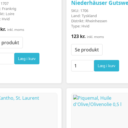
Niederhäuser Gutswe
 1707
: Frankrig
SKU: 1706
ikt: Loire
Land: Tyskland
: Hvid
Distrikt: Rheinhessen
Type: Hvid
kr.
inkl. moms
123 kr.
inkl. moms
 produkt
Se produkt
Læg i kurv
Læg i kurv