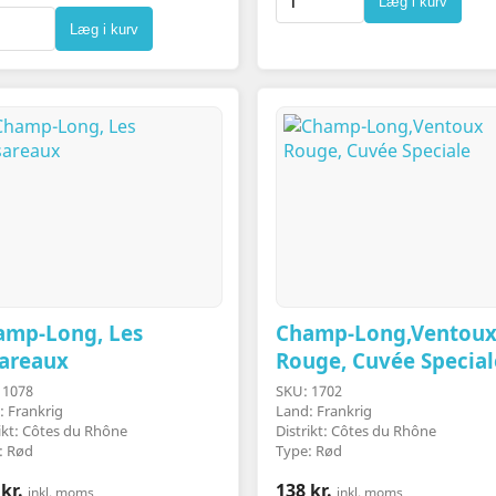
Læg i kurv
Læg i kurv
amp-Long, Les
Champ-Long,Ventou
sareaux
Rouge, Cuvée Special
 1078
SKU: 1702
: Frankrig
Land: Frankrig
rikt: Côtes du Rhône
Distrikt: Côtes du Rhône
: Rød
Type: Rød
kr.
138 kr.
inkl. moms
inkl. moms