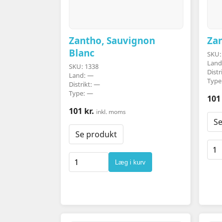
Zantho, Sauvignon
Zan
Blanc
SKU:
Land
SKU: 1338
Distr
Land: —
Type
Distrikt: —
Type: —
101 
101 kr.
inkl. moms
Se
Se produkt
Læg i kurv