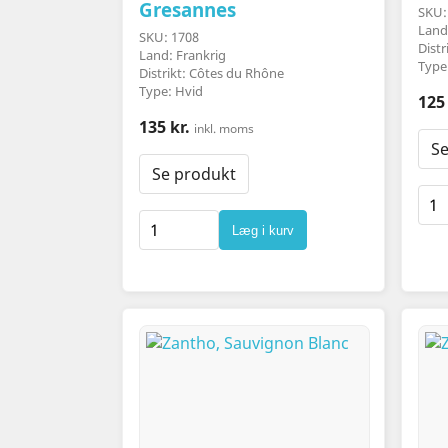
Gresannes
SKU:
Land
SKU: 1708
Distr
Land: Frankrig
Type
Distrikt: Côtes du Rhône
Type: Hvid
125 
135 kr.
inkl. moms
Se
Se produkt
Læg i kurv