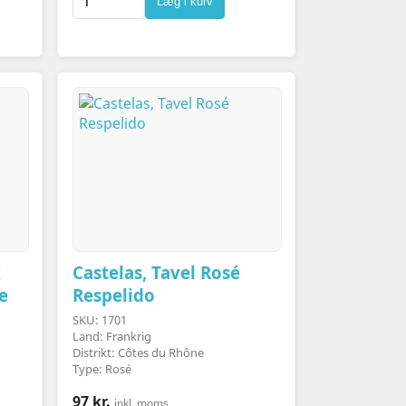
Læg i kurv
x
Castelas, Tavel Rosé
e
Respelido
SKU: 1701
Land: Frankrig
Distrikt: Côtes du Rhône
Type: Rosé
97 kr.
inkl. moms