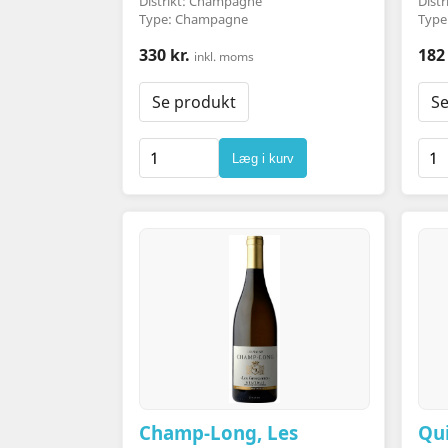
Distrikt: Champagne
Distr
Type: Champagne
Type
330 kr.
182 
inkl. moms
Se produkt
Se
Læg i kurv
Champ-Long, Les
Qu