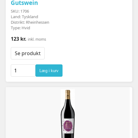
Gutswein
SKU: 1706
Land: Tyskland
Distrikt: Rheinhessen
Type: Hvid
123 kr.
inkl. moms
Se produkt
Læg i kurv