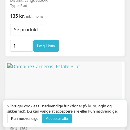
Distrikt: Languedoc/R
Type: Rød
135 kr.
inkl. moms
Se produkt
Læg i kurv
Vi bruger cookies til nødvendige funktioner (fx kurv, login og
sikkerhed). Du kan vælge at acceptere alle eller kun nødvendige.
Kun nødvendige
Accepter alle
Domaine Carneros, Estate Brut
SKU: 1364