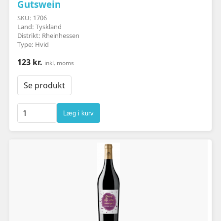
Gutswein
SKU: 1706
Land: Tyskland
Distrikt: Rheinhessen
Type: Hvid
123 kr.
inkl. moms
Se produkt
Læg i kurv