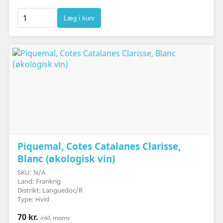
Læg i kurv
Piquemal, Cotes Catalanes Clarisse,
Blanc (økologisk vin)
SKU: N/A
Land: Frankrig
Distrikt: Languedoc/R
Type: Hvid
70 kr.
inkl. moms