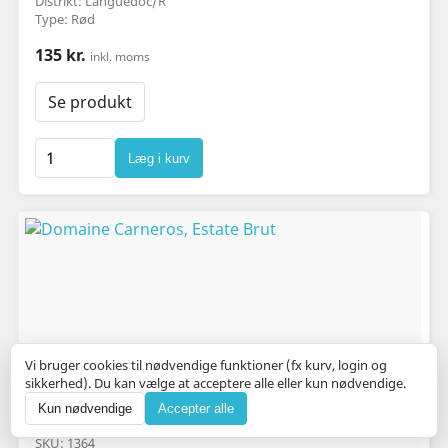
Distrikt: Languedoc/R
Type: Rød
135 kr.
inkl. moms
Se produkt
Læg i kurv
Vi bruger cookies til nødvendige funktioner (fx kurv, login og
sikkerhed). Du kan vælge at acceptere alle eller kun nødvendige.
Kun nødvendige
Accepter alle
Domaine Carneros, Estate Brut
SKU: 1364