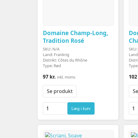
Domaine Champ-Long,
Do
Tradition Rosé
Ch
SKU: N/A
SKU:
Land: Frankrig
Land
Distrikt: Côtes du Rhône
Distr
Type: Rød
Type
97 kr.
102 
inkl. moms
Se produkt
Se
Læg i kurv