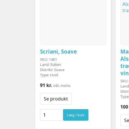
Scriani, Soave
Ma
Al
SKU: 1461
Land: Italien
tra
Distrikt: Soave
vin
Type: Hvid
SKU:
91 kr.
inkl. moms
Land
Distr
Type
Se produkt
100 
Læg i kurv
Se