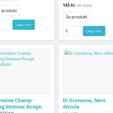
143 kr.
inkl. moms
 produkt
Se produkt
Læg i kurv
Læg i kurv
maine Champ-
Di Giovanna, Nero
ng,Ventoux Rouge,
dAvola
dition