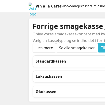
Vin a la Carte
Vine
Smagekasser
Om os
Ko
Forrige smagekasse 
Oplev vores smagekassekoncept med kvarta
Vælg en kassetype og se indholdet i forri
Læs mere
Se alle smagekasser
T
Standardkassen
Luksuskassen
Økokassen