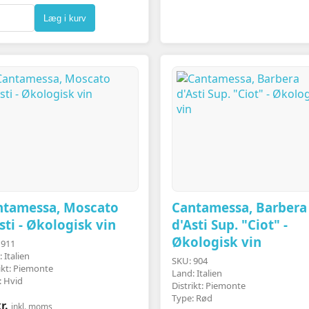
Læg i kurv
ntamessa, Moscato
Cantamessa, Barbera
sti - Økologisk vin
d'Asti Sup. "Ciot" -
Økologisk vin
 911
 Italien
SKU: 904
ikt: Piemonte
Land: Italien
: Hvid
Distrikt: Piemonte
Type: Rød
r.
inkl. moms