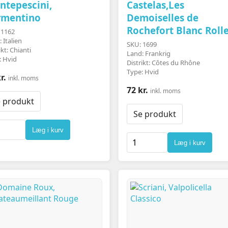
ntepescini,
Castelas,Les
rmentino
Demoiselles de
Rochefort Blanc Roll
 1162
 Italien
SKU: 1699
ikt: Chianti
Land: Frankrig
: Hvid
Distrikt: Côtes du Rhône
Type: Hvid
r.
inkl. moms
72 kr.
inkl. moms
 produkt
Se produkt
Læg i kurv
Læg i kurv