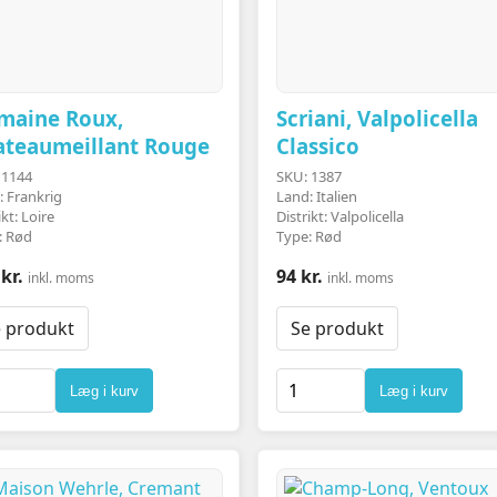
maine Roux,
Scriani, Valpolicella
ateaumeillant Rouge
Classico
 1144
SKU: 1387
: Frankrig
Land: Italien
ikt: Loire
Distrikt: Valpolicella
: Rød
Type: Rød
kr.
94 kr.
inkl. moms
inkl. moms
 produkt
Se produkt
Læg i kurv
Læg i kurv