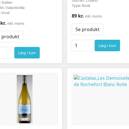
Distrikt: Chianti
 Italien
Type: Rosé
ikt: Valpolicella
: Hvid
89 kr.
inkl. moms
kr.
inkl. moms
Se produkt
 produkt
Læg i kurv
Læg i kurv