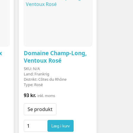
x
Domaine Champ-Long,
Ventoux Rosé
SKU: N/A
Land: Frankrig
Distrikt: Côtes du Rhône
Type: Rosé
93 kr.
inkl. moms
Se produkt
Læg i kurv