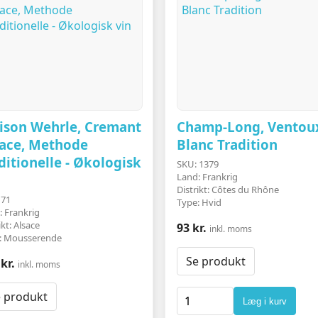
ison Wehrle, Cremant
Champ-Long, Ventou
sace, Methode
Blanc Tradition
ditionelle - Økologisk
SKU: 1379
Land: Frankrig
Distrikt: Côtes du Rhône
 71
Type: Hvid
: Frankrig
ikt: Alsace
93 kr.
inkl. moms
: Mousserende
Se produkt
kr.
inkl. moms
 produkt
Læg i kurv