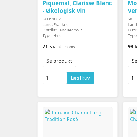
Piquemal, Clarisse Blanc
Mo
- Økologisk vin
Ve
SKU: 1002
SKU:
Land: Frankrig
Land:
Distrikt: Languedoc/R
Distr
Type: Hvid
Type
71 kr.
98 k
inkl. moms
Se produkt
Se
Læg i kurv