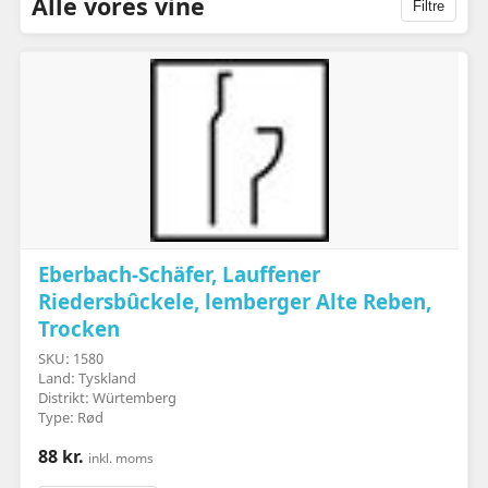
Alle vores vine
Filtre
Eberbach-Schäfer, Lauffener
Riedersbûckele, lemberger Alte Reben,
Trocken
SKU: 1580
Land: Tyskland
Distrikt: Würtemberg
Type: Rød
88 kr.
inkl. moms