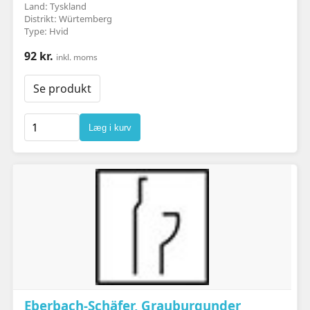
Land: Tyskland
Distrikt: Würtemberg
Type: Hvid
92 kr.
inkl. moms
Se produkt
Læg i kurv
Eberbach-Schäfer, Grauburgunder