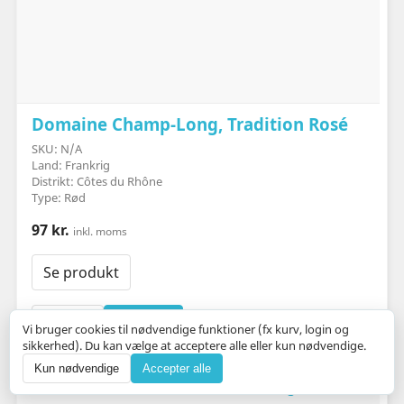
Domaine Champ-Long, Tradition Rosé
SKU: N/A
Land: Frankrig
Distrikt: Côtes du Rhône
Type: Rød
97 kr.
inkl. moms
Se produkt
Læg i kurv
Vi bruger cookies til nødvendige funktioner (fx kurv, login og
sikkerhed). Du kan vælge at acceptere alle eller kun nødvendige.
Kun nødvendige
Accepter alle